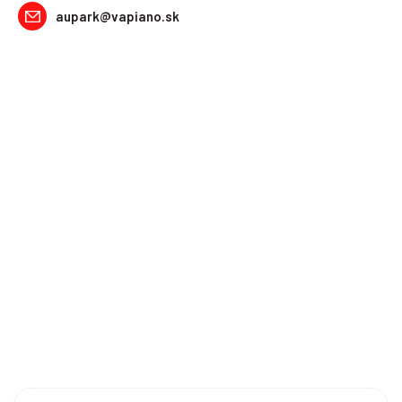
aupark@vapiano.sk