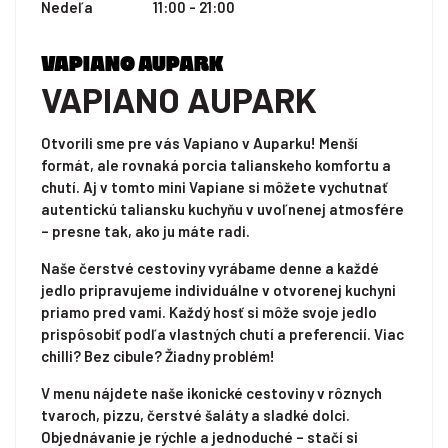
Nedeľa
11:00 - 21:00
VAPIANO AUPARK
VAPIANO AUPARK
Otvorili sme pre vás Vapiano v Auparku! Menší
formát, ale rovnaká porcia talianskeho komfortu a
chutí. Aj v tomto mini Vapiane si môžete vychutnať
autentickú taliansku kuchyňu v uvoľnenej atmosfére
– presne tak, ako ju máte radi.
Naše čerstvé cestoviny vyrábame denne a každé
jedlo pripravujeme individuálne v otvorenej kuchyni
priamo pred vami. Každý hosť si môže svoje jedlo
prispôsobiť podľa vlastných chutí a preferencií. Viac
chilli? Bez cibule? Žiadny problém!
V menu nájdete naše ikonické cestoviny v rôznych
tvaroch, pizzu, čerstvé šaláty a sladké dolci.
Objednávanie je rýchle a jednoduché – stačí si